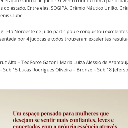
 Federação Gaúcha de Judô. O evento contou com a participaç
 do estado. Entre elas, SOGIPA, Grêmio Náutico União, Gr
ênis Clube.
ogi-Efa Noroeste de Judô participou e conquistou excelentes
sentada por 4 judocas e todos trouxeram excelentes result
Cruz Alta – Tec Force Gazoni: Maria Luiza Alessio de Azambuj
– Sub 15 Lucas Rodrigues Oliveira – Bronze – Sub 18 Jefers