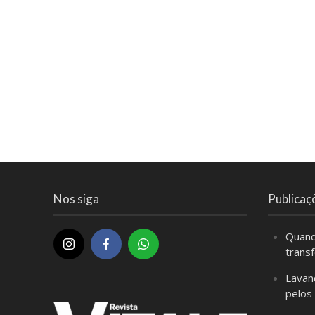
Nos siga
Publicaç
Quand
trans
Lavan
pelos