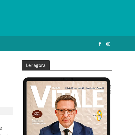
Ler agora
e