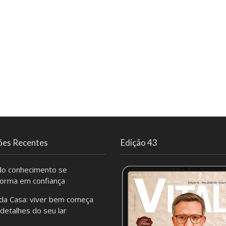
ões Recentes
Edição 43
o conhecimento se
forma em confiança
da Casa: viver bem começa
 detalhes do seu lar