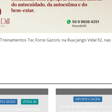
e Treinamentos Tec Force Gazoni, na Rua Jango Vidal 92, nas
ESPORTE E SAÚDE
TE E SAÚDE
VITALE 40
Escola de Artes Marciais de Cruz 
te como ferramenta para
Conquista 31 Medalhas na 2ª Eta