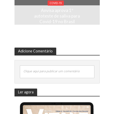
COVID-19
Anvisa aprova 1º
autoteste de saliva para
Covid-19 no Brasil
Adicione Comentário
Clique aqui para publicar um comentário
Ler agora