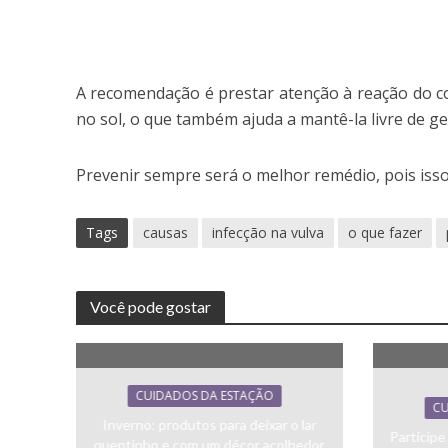
A recomendação é prestar atenção à reação do cor
no sol, o que também ajuda a mantê-la livre de ge
Prevenir sempre será o melhor remédio, pois isso 
Tags
causas
infecção na vulva
o que fazer
Você pode gostar
CUIDADOS DA ESTAÇÃO
CU
Inverno: produtos para deixar o lar
Particip
quentinho e com um décor acolhedor