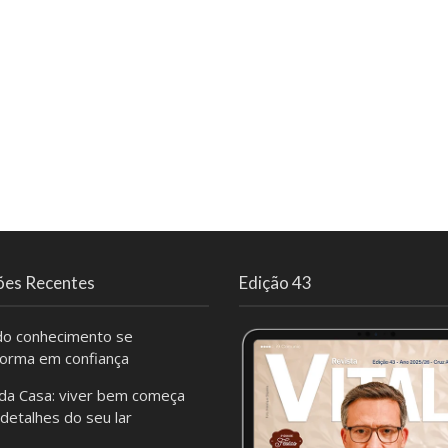
ões Recentes
Edição 43
o conhecimento se
forma em confiança
da Casa: viver bem começa
 detalhes do seu lar