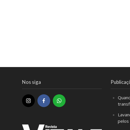
Nos siga
Publicaç
Quand
trans
Lavan
pelos