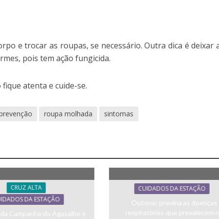
po e trocar as roupas, se necessário. Outra dica é deixar 
rmes, pois tem ação fungicida.
fique atenta e cuide-se.
prevenção
roupa molhada
sintomas
CRUZ ALTA
CUIDADOS DA ESTAÇÃO
IDADOS DA ESTAÇÃO
Outono: previna as doenças
respiratórias que prevalecem 
e da Campanha do Agasalho e