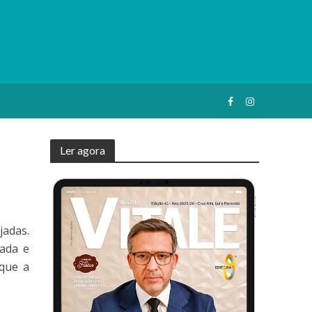
Ler agora
jadas.
tada e
rque a