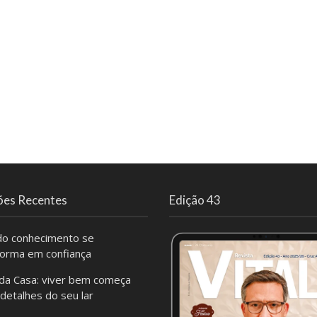
ões Recentes
Edição 43
o conhecimento se
forma em confiança
da Casa: viver bem começa
 detalhes do seu lar