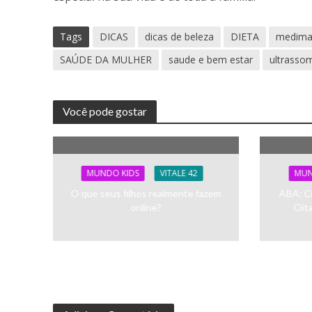
Tags
DICAS
dicas de beleza
DIETA
medim
SAÚDE DA MULHER
saude e bem estar
ultrasso
Você pode gostar
MUNDO KIDS
VITALE 42
MUN
O que seus filhos realmente fazem
ABA: C
online?
Oit