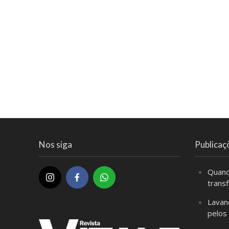
Nos siga
Publicaç
Quand
trans
Lavan
pelos