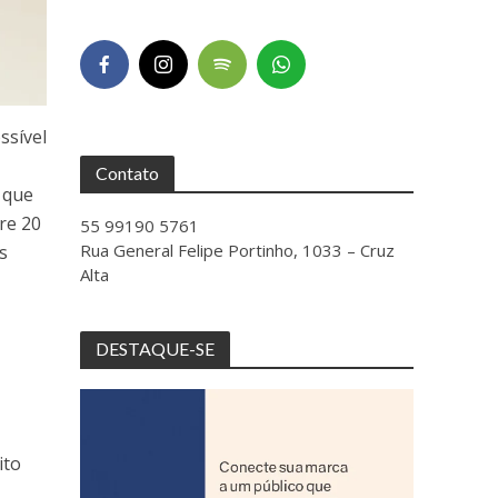
ssível
Contato
 que
re 20
55 99190 5761
Rua General Felipe Portinho, 1033 – Cruz
s
Alta
DESTAQUE-SE
ito