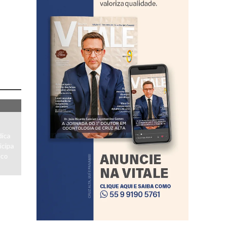
dica
icipa
aco