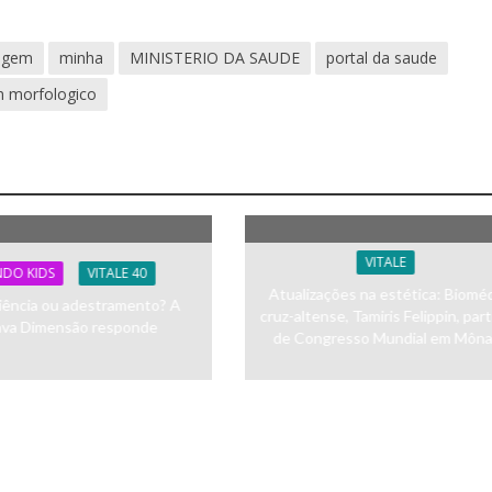
agem
minha
MINISTERIO DA SAUDE
portal da saude
m morfologico
VITALE
DO KIDS
VITALE 40
Atualizações na estética: Biomé
iência ou adestramento? A
cruz-altense, Tamiris Felippin, part
ava Dimensão responde
de Congresso Mundial em Môn