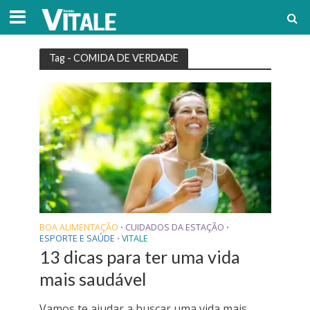
Tag - COMIDA DE VERDADE
BOA ALIMENTAÇÃO
CUIDADOS DA ESTAÇÃO
•
•
ESPORTE E SAÚDE
VITALE
•
13 dicas para ter uma vida
mais saudável
Vamos te ajudar a buscar uma vida mais