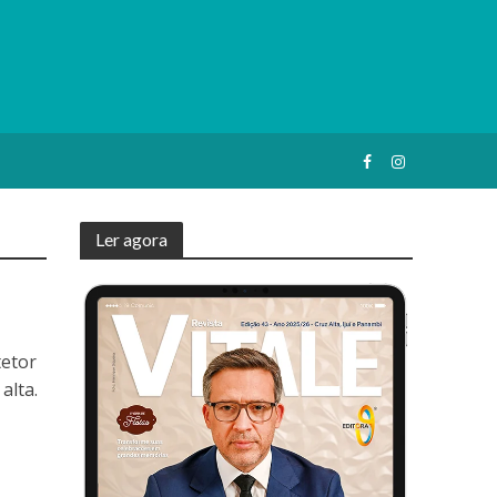
Ler agora
tetor
alta.