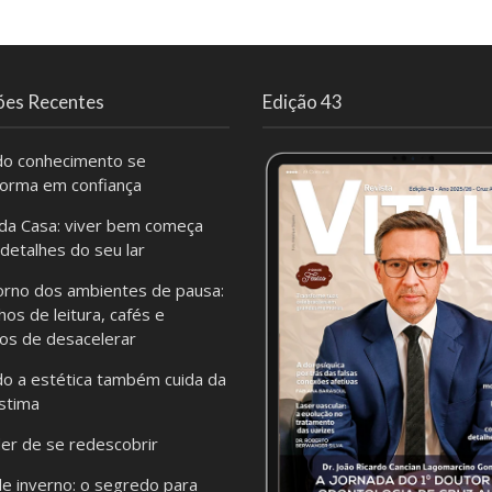
ões Recentes
Edição 43
o conhecimento se
forma em confiança
da Casa: viver bem começa
 detalhes do seu lar
orno dos ambientes de pausa:
hos de leitura, cafés e
os de desacelerar
o a estética também cuida da
stima
er de se redescobrir
de inverno: o segredo para