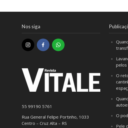
Nos siga
Publicaç
Quand
trans
Lavan
pelos
O ret
cantin
espaç
Quand
autoe
55 99190 5761
O pod
Rua General Felipe Portinho, 1033
Centro – Cruz Alta – RS
Pele 