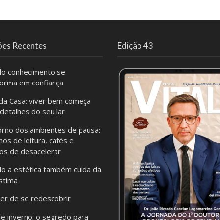
ões Recentes
Edição 43
o conhecimento se
forma em confiança
da Casa: viver bem começa
 detalhes do seu lar
orno dos ambientes de pausa:
hos de leitura, cafés e
os de desacelerar
o a estética também cuida da
stima
er de se redescobrir
de inverno: o segredo para